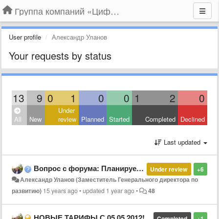
Группа компаний «Цифрабар»
User profile
Александр Уланов
Your requests by status
13
9
0
1
0
0
1
2
0
Under
All
New
review
Planned
Started
Completed
Declined
Last updated
Вопрос с форума: Планируется ли IP-TV
Under review
+6
Александр Уланов (Заместитель Генерального директора по
развитию)
15 years ago
•
updated
1 year ago
•
48
НОВЫЕ ТАРИФЫ С 05.05.2012!
Completed
+1