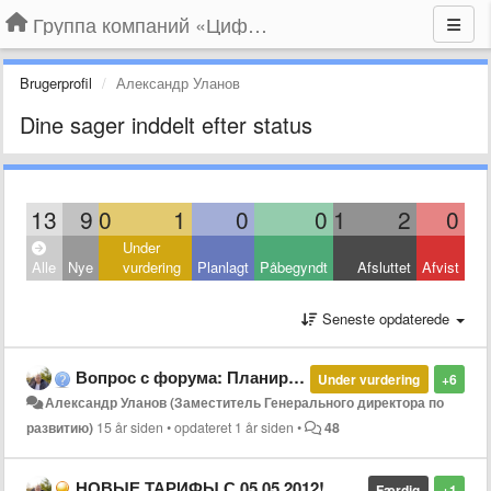
Группа компаний «Цифрабар»
Brugerprofil
Александр Уланов
Dine sager inddelt efter status
13
9
0
1
0
0
1
2
0
Under
Alle
Nye
vurdering
Planlagt
Påbegyndt
Afsluttet
Afvist
Seneste opdaterede
Вопрос с форума: Планируется ли IP-TV
Under vurdering
+6
Александр Уланов (Заместитель Генерального директора по
развитию)
15 år siden
•
opdateret
1 år siden
•
48
НОВЫЕ ТАРИФЫ С 05.05.2012!
Færdig
+1