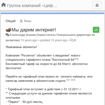
Группа компаний «Цифрабар»
Общий
News
Мы дарим интернет!
+1
Александр Уланов (Заместитель Генерального директора по
развитию)
15 years ago
•
updated
15 years ago
•
0
Уважаемые абоненты!
Компания "Росинтех" объявляет о введении* нового
специального тарифного плана "Бесплатный 64"**!
Безлимитный тариф на скорости до 64 Кбит/с абсолютно
бесплатно!
Перейти на тарифный план можно из личного кабинета, или
написав заявление в абонентском отделе.*** ****
* Тарифный план вступает в действие с 01.12.2011 г.
** Следцющие услуги на данном тарифном плане являются
платными:
- "Пиринг" - 50 руб./месяц