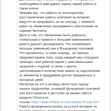
необходимости вам давать оценку нашей работы в
таком ключе.
Уверяем вас, что работы по полноценному
восстановлению работы платежей за интернет
ведутся не прерываясь ни на секунду, с момента
работ по обновлению программного обеспечения на
сервере биллинга.
Дело в том, что обновление было довольно
глобальным и привело к большим изменениям в
работе данного функционала. Что потребовало
больших изменений уже в Функционал платежей.
Что наложилось, в свою очередь, на горячую
предновогоднюю пору, когда каждый наш сотрудник
проводит своё рабочее время с максимальными
загрузкой и отдачей, в связи с кратно
увеличившимся количеством заявок на подключение
от абонентов в преддверии долгих праздничных и
выходных дней.
Несмотря на это и на вашу нелестную оценку
нашего трудолюбия, основной функционал платежей
уже восстановлен и доступен на нашем сайте в
разделе Оплата по
ссылке
https://www.cifrabar.ru/main/oplata/cift-pay.html
Работа функционала оплаты за услуги интернет из
личного кабинета, будет также восстановлена, но