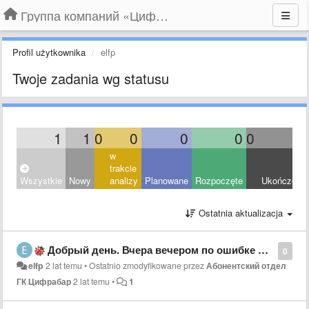
Группа компаний «Цифрабар»
Profil użytkownika
elfp
Twoje zadania wg statusu
1
1
0
0
0
0
0
0
w
trakcie
Wszystkie
Nowy
analizy
Planowane
Rozpoczęte
Ukończony
Ostatnia aktualizacja
Добрый день. Вчера вечером по ошибке оплатила вместо телевидения домофон. Можно как то перенести деньги на нужную услугу или вернуть на карту. Спасибо
0
elfp
2 lat temu
•
Ostatnio zmodyfikowane przez
Абонентский отдел
ГК Цифрабар
2 lat temu
•
1