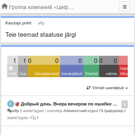
Группа компаний «Цифрабар»
Kasutaja profiil
elfp
Teie teemad staatuse järgi
1
1
0
0
0
0
0
0
0
tagasi
Kõik
Uus
ülevaatamisel
kavandatud
Started
valmis
lükatud
Viimati uuendatud
Добрый день. Вчера вечером по ошибке оплатила вместо телевидения домофон. Можно как то перенести деньги на нужную услугу или вернуть на карту. Спасибо
0
elfp
2 aastat tagasi
•
uuendaja
Абонентский отдел ГК Цифрабар
2
aastat tagasi
•
1