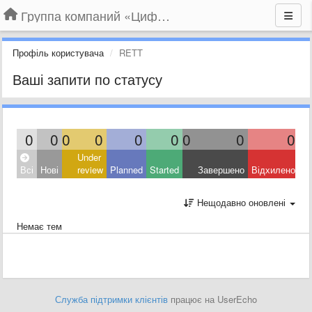
Группа компаний «Цифрабар»
Профіль користувача
RETT
Ваші запити по статусу
0
0
0
0
0
0
0
0
0
Under
Всі
Нові
review
Planned
Started
Завершено
Відхилено
Нещодавно оновлені
Немає тем
Служба підтримки клієнтів
працює на UserEcho