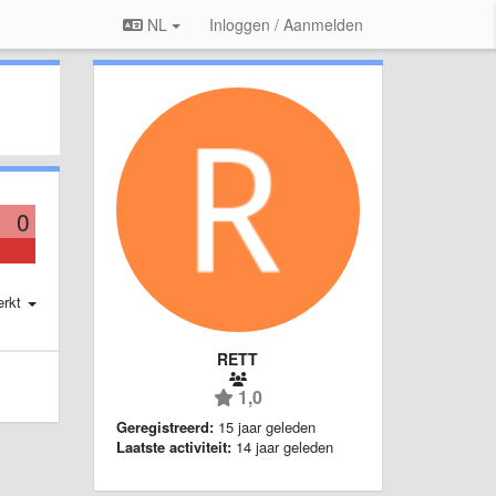
NL
Inloggen / Aanmelden
0
erkt
RETT
1,0
Geregistreerd:
15 jaar geleden
Laatste activiteit:
14 jaar geleden