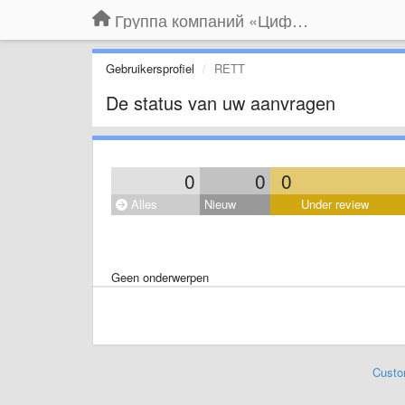
Группа компаний «Цифрабар»
Gebruikersprofiel
RETT
De status van uw aanvragen
0
0
0
Alles
Nieuw
Under review
Geen onderwerpen
Custo