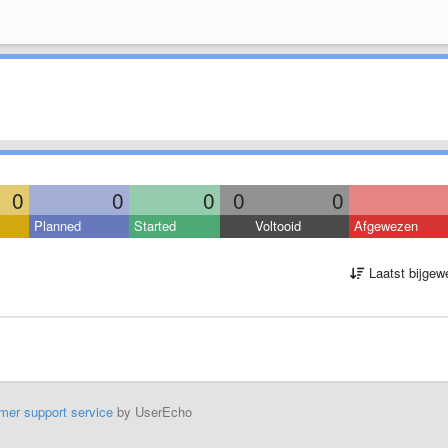
0
0
0
0
0
Planned
Started
Voltooid
Afgewezen
Laatst bijgew
mer support service
by UserEcho