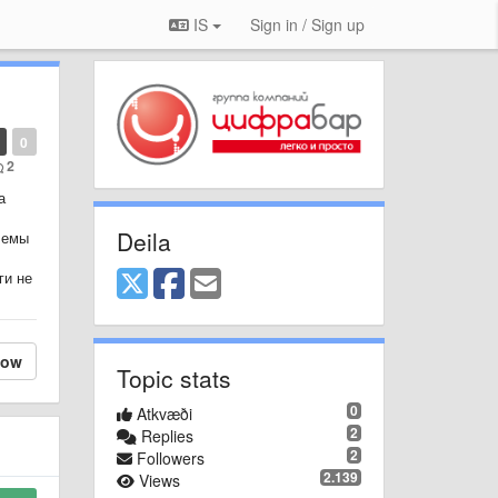
IS
Sign in / Sign up
0
2
а
Deila
блемы
ги не
low
Topic stats
0
Atkvæði
2
Replies
2
Followers
2.139
Views