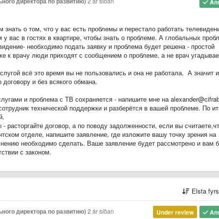
ного директора по развитию)
2 ár síðan
An
 знать о том, что у вас есть проблемы и перестало работать телевиден
у вас в гостях в квартире, чтобы знать о проблеме. А глобальных проб
евидение- необходимо подать заявку и проблема будет решена - простой
же к врачу люди приходят с сообщением о проблеме, а не врач угадывае
слугой всё это время вы не пользовались и она не работала. А значит и
 договору и без всякого обмана.
угами и проблема с ТВ сохраняется - напишите мне на alexander@cifrab
 сотрудник технической поддержки и разберётся в вашей проблеме. По ит
й.
- расторгайте договор, а по поводу задолженности, если вы считаете,ч
нтском отделе, напишите заявление, где изложите вашу точку зрения на
мнению необходимо сделать. Ваше заявление будет рассмотрено и вам 
ствии с законом.
Elsta fyr
ного директора по развитию)
2 ár síðan
Under review
An