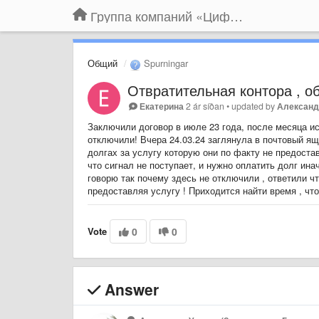
Группа компаний «Цифрабар»
Общий
Spurningar
Отвратительная контора , о
Екатерина
2 ár síðan
•
updated by
Александ
Заключили договор в июле 23 года, после месяца и
отключили! Вчера 24.03.24 заглянула в почтовый ящ
долгах за услугу которую они по факту не предостав
что сигнал не поступает, и нужно оплатить долг инач
говорю так почему здесь не отключили , ответили ч
предоставляя услугу ! Приходится найти время , что
Vote
0
0
Answer