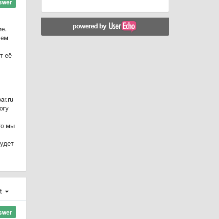
swer
ие.
лем
т её
ar.ru
огу
то мы
будет
st
swer