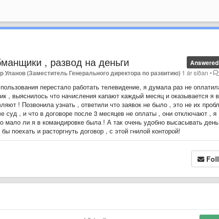
бманщики , развод на деньги
Answered
р Уланов (Заместитель Генерального директора по развитию)
1 ár síðan
•
спользования перестало работать телевидение, я думала раз не оплатил
ик , выяснилось что начисления капают каждый месяц и оказывается я в
ляют ! Позвонила узнать , ответили что заявок не было , это не их про
е суд , и что в договоре после 3 месяцев не оплаты , они отключают , я
то мало ли я в командировке была ! А так очень удобно высасывать день
 бы поехать и расторгнуть договор , с этой гнилой конторой!
Fol