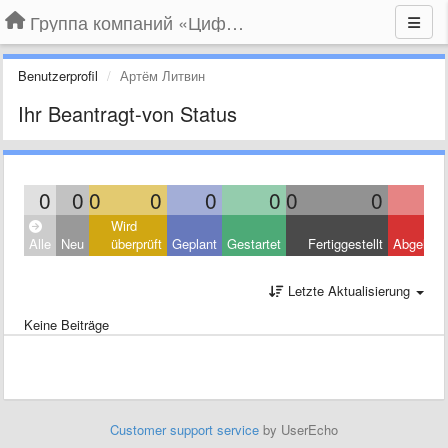
Группа компаний «Цифрабар»
Benutzerprofil
Артём Литвин
Ihr Beantragt-von Status
0
0
0
0
0
0
0
0
Wird
Alle
Neu
überprüft
Geplant
Gestartet
Fertiggestellt
Abgelehn
Letzte Aktualisierung
Keine Beiträge
Customer support service
by UserEcho