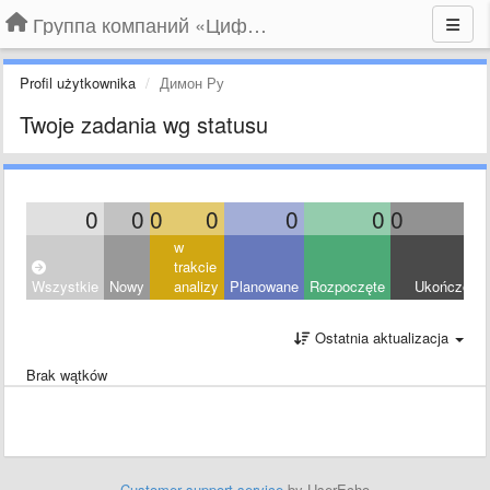
Группа компаний «Цифрабар»
Profil użytkownika
Димон Ру
Twoje zadania wg statusu
0
0
0
0
0
0
0
0
w
trakcie
Wszystkie
Nowy
analizy
Planowane
Rozpoczęte
Ukończony
Ostatnia aktualizacja
Brak wątków
Customer support service
by UserEcho