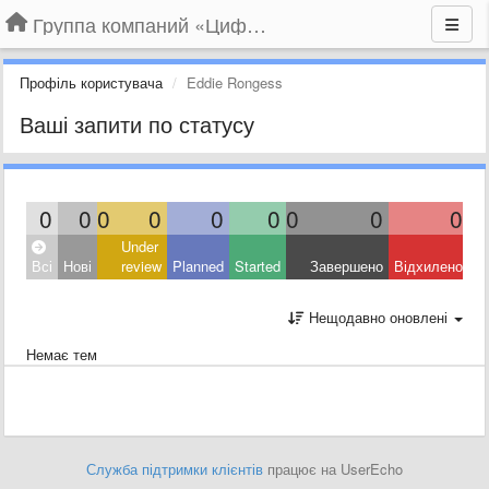
Группа компаний «Цифрабар»
Профіль користувача
Eddie Rongess
Ваші запити по статусу
0
0
0
0
0
0
0
0
0
Under
Всі
Нові
review
Planned
Started
Завершено
Відхилено
Нещодавно оновлені
Немає тем
Служба підтримки клієнтів
працює на UserEcho