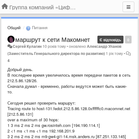
Группа компаний «Цифрабар»
Общий
Питання
маршрут к сети Макомнет
Є відповідь
0
Сергей Кулагин
10 років тому
•
оновлено
Александр Уланов
(Заместитель Генерального директора по развитию)
1 рік тому
•
4
Добрый день.
В последнее время увеличилось время передачи пакетов в сеть
212.5.86.128/26.
Сначала думал - временно, работы ведутся может быть какие-
то.
Сегодня решил проверить маршрут:
Tracing route to host-131.fedot.212.5.86.128.0xffffffc0.macomnet.net
[212.5.86.131]
over a maximum of 30 hops:
1 3 ms 2 ms 2 ms gw.rosinteh.com [194.190.114.1]
2 <1 ms <1 ms <1 ms 192.168.201.9
3 2 ms 2 ms 2 ms m9-gw4-gi1-14.msk.anders.ru [87.251.133.145]