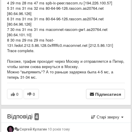
4 29 ms 28 ms 47 ms spb-ix-peer.rascom.ru [194.226.100.57]
5 31 ms 31 ms 32 ms 80-64-96-126.rascom.as20764.net
[80.64.96.126]
6 31 ms 31 ms 31 ms 80-64-96-126.rascom.as20764.net
[80.64.96.126]
7 30 ms 31 ms 31 ms macomnet-rascom-gw1.as20764.net
[80.64.101.10]
8 30 ms 29 ms 29 ms host-
131.fedot.212.5.86.128.0xffffffc0.macomnet.net [212.5.86.131]
Trace complete.
Похоже, трафик проходит через Москву и отправляется в Питер,
чтобы затем снова вернуться в Москву.
Можно "выпрямить"? А то раньше задержка была 4-5 мс, а
теперь 31-34 мс.
0
0
Підписатися
Відповіді
4
Старі зверху
Сергей Кулагин
10 років тому