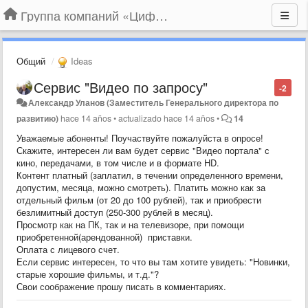
Группа компаний «Цифрабар»
Общий
Ideas
Сервис "Видео по запросу"
-2
Александр Уланов (Заместитель Генерального директора по
развитию)
hace 14 años
•
actualizado
hace 14 años
•
14
Уважаемые абоненты! Поучаствуйте пожалуйста в опросе!
Скажите, интересен ли вам будет сервис "Видео портала" с
кино, передачами, в том числе и в формате HD.
Контент платный (заплатил, в течении определенного времени,
допустим, месяца, можно смотреть). Платить можно как за
отдельный фильм (от 20 до 100 рублей), так и приобрести
безлимитный доступ (250-300 рублей в месяц).
Просмотр как на ПК, так и на телевизоре, при помощи
приобретенной(арендованной) приставки.
Оплата с лицевого счет.
Если сервис интересен, то что вы там хотите увидеть: "Новинки,
старые хорошие фильмы, и т.д."?
Свои соображение прошу писать в комментариях.