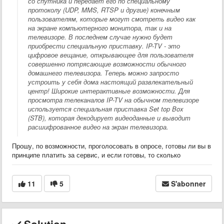
со спутника и передаёт его по специальному
протоколу (UDP, MMS, RTSP и другие) конечным
пользователям, которые могут смотреть видео как
на экране компьютерного монитора, так и на
телевизоре. В последнем случае нужно будет
приобрести специальную приставку. IP-TV - это
цифровое вещание, открывающее для пользователя
совершенно потрясающие возможности обычного
домашнего телевизора. Теперь можно запросто
устроить у себя дома настоящий развлекательный
центр! Широкие интерактивные возможности. Для
просмотра телеканалов IP-TV на обычном телевизоре
используется специальная приставка Set top Box
(STB), которая декодирует видеоданные и выводит
расшифрованное видео на экран телевизора.
Прошу, по возможности, проголосовать в опросе, готовы ли вы в
принципе платить за сервис, и если готовы, то сколько
11
5
S'abonner
Solution